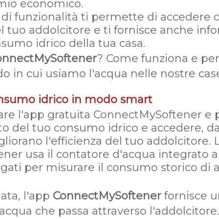
rmio economico.
 di funzionalità ti permette di accedere 
l tuo addolcitore e ti fornisce anche inf
sumo idrico della tua casa.
onnectMySoftener
? Come funziona e pe
o in cui usiamo l'acqua nelle nostre cas
onsumo idrico in modo smart
care l'app gratuita ConnectMySoftener e 
o del tuo consumo idrico e accedere, da
liorano l'efficienza del tuo addolcitore. 
er usa il contatore d'acqua integrato al
egati per misurare il consumo storico di 
ata, l'app
ConnectMySoftener
fornisce u
'acqua che passa attraverso l'addolcitore.