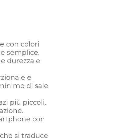
de con colori
te semplice.
ne durezza e
rzionale e
minimo di sale
i più piccoli.
azione.
smartphone con
 che si traduce