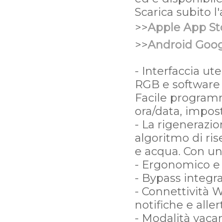
Scarica subito l
>>
Apple App St
>>
Android Goog
- Interfaccia ut
RGB e software 
Facile programm
ora/data, impost
- La rigenerazio
algoritmo di ri
e acqua. Con un
- Ergonomico e a
- Bypass integr
- Connettività 
notifiche e alle
- Modalità vacan