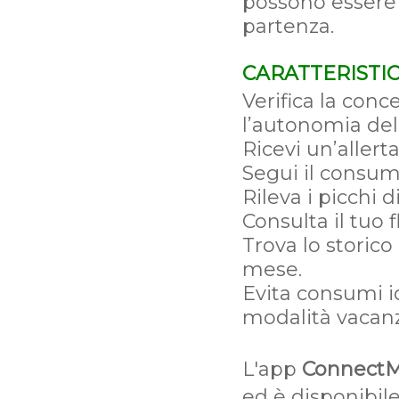
possono essere 
partenza.
CARATTERISTIC
Verifica la conc
l’autonomia del
Ricevi un’allert
Segui il consum
Rileva i picchi 
Consulta il tuo 
Trova lo storic
mese.
Evita consumi i
modalità vacan
L'app
ConnectM
ed è disponibil