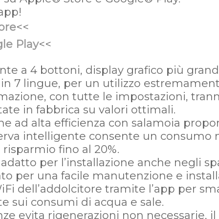
'app!
ore
<<
le Play
<<
ente a 4 bottoni, display grafico più gran
in 7 lingue, per un utilizzo estremamen
azione, con tutte le impostazioni, tran
ate in fabbrica su valori ottimali.
ne ad alta efficienza con salamoia propo
serva intelligente consente un consumo 
 risparmio fino al 20%.
datto per l’installazione anche negli spaz
ato per una facile manutenzione e install
WiFi dell’addolcitore tramite l’app per 
rte sui consumi di acqua e sale.
ze evita rigenerazioni non necessarie, il