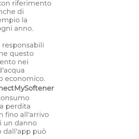
con riferimento
nche di
empio la
gni anno.
 responsabili
ome questo
ento nei
 d'acqua
io economico.
nectMySoftener
n consumo
a perdita
fino all'arrivo
 di un danno
o dall'app può