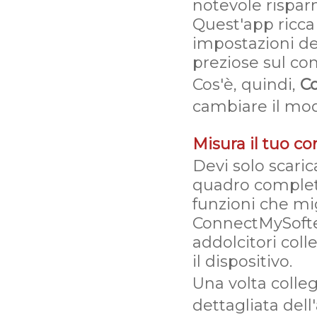
notevole rispa
Quest'app ricca
impostazioni de
preziose sul con
Cos'è, quindi,
C
cambiare il mod
Misura il tuo c
Devi solo scari
quadro complet
funzioni che mig
ConnectMySoften
addolcitori coll
il dispositivo.
Una volta colleg
dettagliata dell