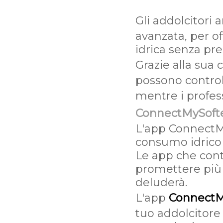
Gli addolcitori 
avanzata, per of
idrica senza pr
Grazie alla sua
possono control
mentre i profes
ConnectMySoft
L'app ConnectMy
consumo idrico 
Le app che contr
promettere più d
deluderà.
L'app
ConnectM
tuo addolcitore