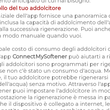
ento anticipato di cui hai bisogno.
llo del tuo addolcitore
iziale dell'app fornisce una panoramica d
 inclusa la capacità di addolcimento dell
lla successiva rigenerazione. Puoi anche 
in modo manuale quando vuoi.
ncipale costo di consumo degli addolcitor
l'app
ConnectMySoftener
può aiutarti a r
 gli addolcitori sono programmati per rig
 se non c'è stato un consumo d'acqua. Me
 il tuo addolcitore potrebbe rigenerarsi 
dell'acqua) senza motivo. Attraverso l'ap
er puoi impostare l'addolcitore in moda
stazione la rigenerazione è messa in pa
che il dispositivo è collegato a internet, 