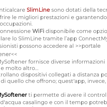
anticalcare
SlimLine
sono dotati della tec
frire le migliori prestazioni e garantend
eoccupazioni.
 connessione
WiFi
disponibile come opzion
lare lo SlimLine tramite l’app ConnectM
sionisti possono accedere al >>
portale
ener
<<
Softener fornisce diverse informazioni ut
e molto altro…
ollano dispositivi collegati a distanza po
i quello che offrono; quest'app, invece,
ySoftener
ti permette di avere il contro
 d'acqua casalingo e con il tempo potre