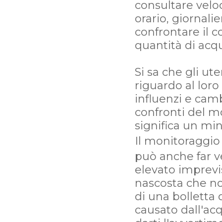
consultare velo
orario, giornal
confrontare il 
quantità di ac
Si sa che gli ut
riguardo al lor
influenzi e ca
confronti del m
significa un m
Il monitoraggio
può anche far v
elevato imprevi
nascosta che no
di una bolletta 
causato dall'ac