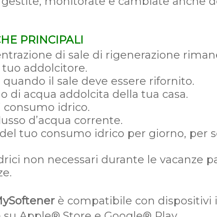
gestite, monitorate e cambiate anche d
HE PRINCIPALI
entrazione di sale di rigenerazione rima
 tuo addolcitore.
a quando il sale deve essere rifornito.
o di acqua addolcita della tua casa.
di consumo idrico.
flusso d’acqua corrente.
o del tuo consumo idrico per giorno, per 
drici non necessari durante le vacanze p
ze.
ySoftener
è compatibile con dispositivi
e su Apple® Store e Google® Play.