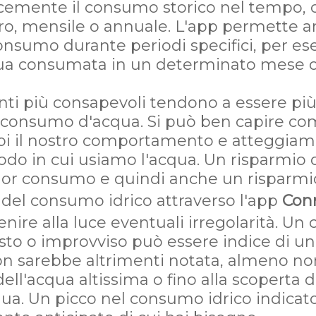
cemente il consumo storico nel tempo, 
iero, mensile o annuale. L'app permette a
consumo durante periodi specifici, per es
qua consumata in un determinato mese o
enti più consapevoli tendono a essere più
o consumo d'acqua. Si può ben capire c
mbi il nostro comportamento e atteggiam
odo in cui usiamo l'acqua. Un risparmio
inor consumo e quindi anche un risparm
 del consumo idrico attraverso l'app
Con
enire alla luce eventuali irregolarità. U
sto o improvviso può essere indice di un
n sarebbe altrimenti notata, almeno non 
dell'acqua altissima o fino alla scoperta
qua. Un picco nel consumo idrico indicat