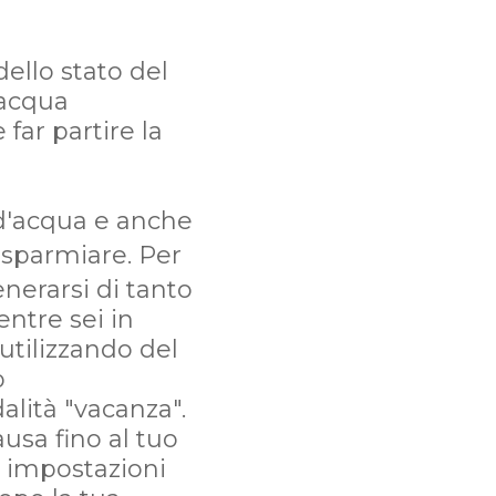
ello stato del
'acqua
far partire la
i d'acqua e anche
isparmiare. Per
enerarsi di tanto
ntre sei in
utilizzando del
p
lità "vacanza".
usa fino al tuo
le impostazioni