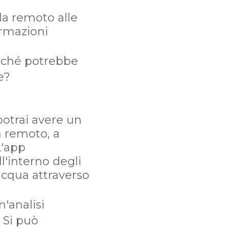
da remoto alle
ormazioni
rché potrebbe
e?
potrai avere un
 remoto, a
L'app
l'interno degli
acqua attraverso
n'analisi
 Si può