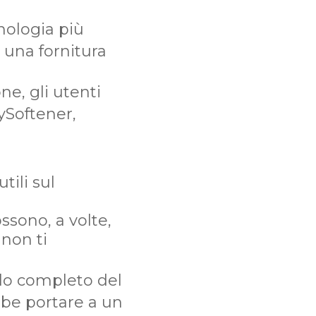
nologia più
o una fornitura
e, gli utenti
ySoftener,
ili sul
ssono, a volte,
 non ti
llo completo del
bbe portare a un