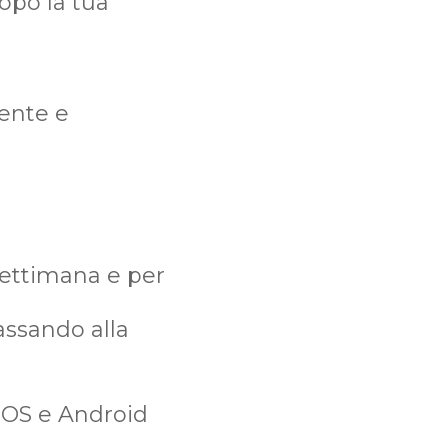
opo la tua
nente e
settimana e per
assando alla
 iOS e Android