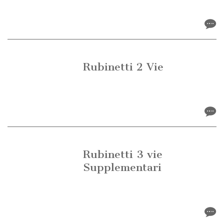
3025 Rubinetto 3 vie
14 marzo 2019
Rubinetti 2 Vie
2002 Rubinetto di prelievo 2 vie per
depuratori
12 marzo 2025
Rubinetti 3 vie
Supplementari
3033 Rubinetto di prelievo per
depuratori 3 Vie