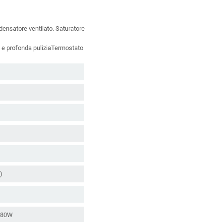
densatore ventilato. Saturatore
e e profonda puliziaTermostato
)
 180W