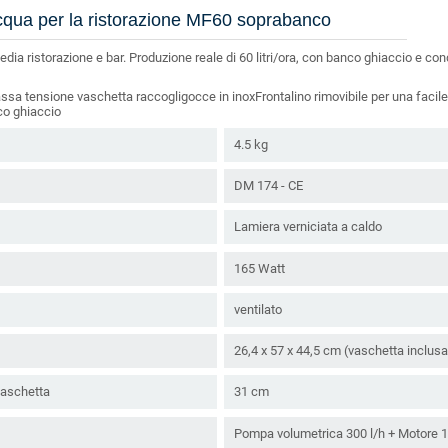
cqua per la ristorazione MF60 soprabanco
 ristorazione e bar. Produzione reale di 60 litri/ora, con banco ghiaccio e con
assa tensione vaschetta raccogligocce in inoxFrontalino rimovibile per una facil
co ghiaccio
4.5 kg
DM 174 - CE
Lamiera verniciata a caldo
165 Watt
ventilato
26,4 x 57 x 44,5 cm (vaschetta inclusa
vaschetta
31 cm
Pompa volumetrica 300 l/h + Motore