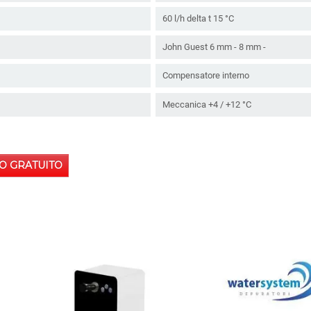
60 l/h delta t 15 °C
John Guest 6 mm - 8 mm -
Compensatore interno
Meccanica +4 / +12 °C
O GRATUITO