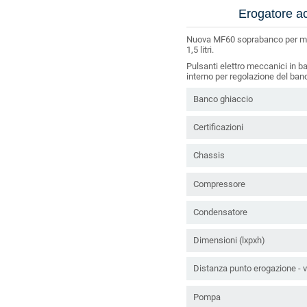
Erogatore a
Nuova MF60 soprabanco per media
1,5 litri.
Pulsanti elettro meccanici in b
interno per regolazione del ban
Banco ghiaccio
Certificazioni
Chassis
Compressore
Condensatore
Dimensioni (lxpxh)
Distanza punto erogazione - 
Pompa