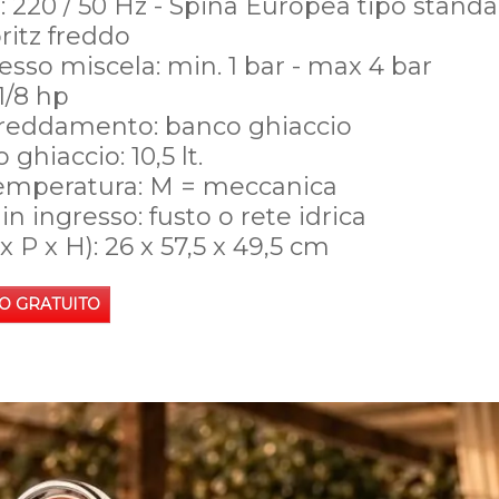
: 220 / 50 Hz - Spina Europea tipo stand
ritz freddo
esso miscela: min. 1 bar - max 4 bar
1/8 hp
ffreddamento: banco ghiaccio
ghiaccio: 10,5 lt.
temperatura: M = meccanica
n ingresso: fusto o rete idrica
x P x H): 26 x 57,5 x 49,5 cm
O GRATUITO