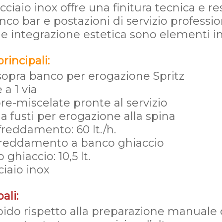
acciaio inox offre una finitura tecnica e r
banco bar e postazioni di servizio professio
à e integrazione estetica sono elementi i
rincipali:
 sopra banco per erogazione Spritz
 a 1 via
re-miscelate pronte al servizio
a fusti per erogazione alla spina
ffreddamento: 60 lt./h.
ffreddamento a banco ghiaccio
ghiaccio: 10,5 lt.
ciaio inox
ali:
apido rispetto alla preparazione manuale 