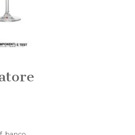
atore
ff. banco