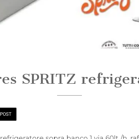
res SPRITZ refriger
POST
refrigeratore sopra banco 1 via 60lt./h. ra