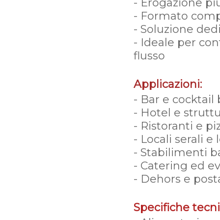
- Erogazione più
- Formato compa
- Soluzione ded
- Ideale per con
flusso
Applicazioni:
- Bar e cocktail 
- Hotel e strutt
- Ristoranti e pi
- Locali serali 
- Stabilimenti b
- Catering ed e
- Dehors e posta
Specifiche tecn