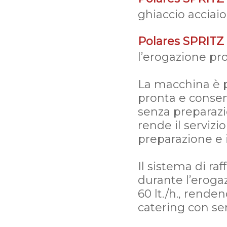
ghiaccio acciai
Polares SPRITZ
l’erogazione pro
La macchina è p
pronta e consent
senza preparaz
rende il servizi
preparazione e il
Il sistema di ra
durante l’eroga
60 lt./h., renden
catering con ser