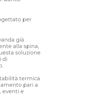
ogettato per
vanda già
nte alla spina,
uesta soluzione
 di
o.
tabilità termica
ddamento pari a
, eventi e