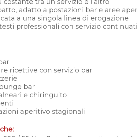
 costante tra un servizio e l’altro
tto, adatto a postazioni bar e aree aper
icata a una singola linea di erogazione
testi professionali con servizio continuat
bar
ure ricettive con servizio bar
zzerie
e lounge bar
alneari e chiringuito
venti
zioni aperitivo stagionali
iche: