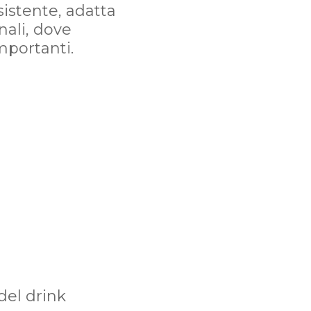
esistente, adatta
nali, dove
mportanti.
del drink