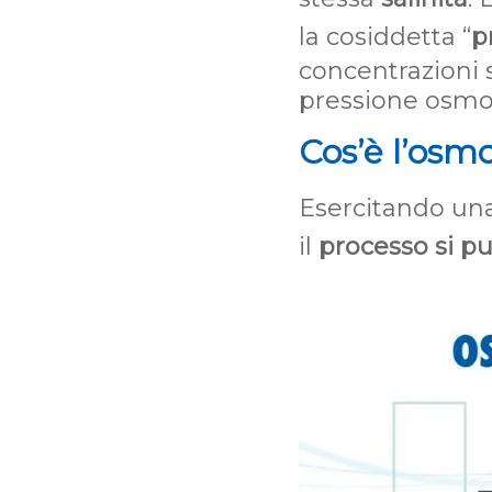
la cosiddetta “
p
concentrazioni s
pressione osmot
Cos’è l’osmo
Esercitando un
il
processo si pu