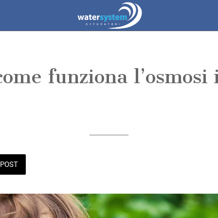
come funziona l’osmosi
Scritto il 14/04/2020
da Water System
POST