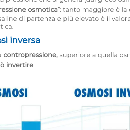
ressione osmotica
”: tanto maggiore è la 
aline di partenza e più elevato è il valor
ica.
si inversa
a
contropressione,
superiore a quella os
ò invertire
.