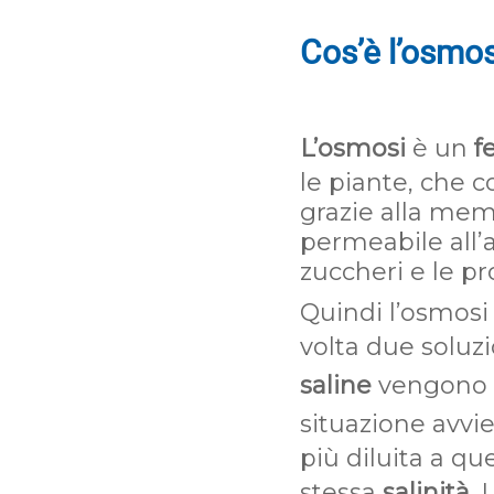
Cos’è l’osmos
L’osmosi
è un
f
le piante, che 
grazie alla mem
permeabile all’a
zuccheri e le pr
Quindi l’osmosi
volta due soluz
saline
vengono 
situazione avvi
più diluita a qu
stessa
salinità
. 