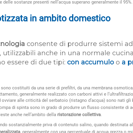
e delle sostanze presenti nell’acqua superano generalmente il 95%.
tizzata in ambito domestico
nologia
consente di produrre sistemi ad
utilizzabili anche in una normale cucina
o essere di due tipi:
con accumulo
o
a p
sono costituiti da una serie di prefiltri, da una membrana osmotica
amento, generalmente realizzato con carboni attivi e l’ultrafiltrazio
ovviare alle criticità del serbatoio (ristagno d’acqua) sono nati gli
pompa di spinta sono in grado di produrre un flusso consistente di 
hieste anche nell’ambito della
ristorazione collettiva
.
endo sostanzialmente priva di contenuto salino, quando destinata 
neralizzata
, generalmente con una percentuale di acqua grezza o mic