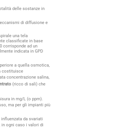
talità delle sostanze in
eccanismi di diffusione e
pirale una tela
e classificate in base
0 corrisponde ad un
almente indicata in GPD
periore a quella osmotica,
a costituisce
vata concentrazione salina,
ntrato
(ricco di sali) che
misura in mg/L (o ppm).
o, ma per gli impianti più
 influenzata da svariati
in ogni caso i valori di