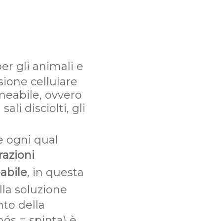
per gli animali e
sione cellulare
meabile, ovvero
li disciolti, gli
e ogni qual
azioni
bile
, in questa
la soluzione
nto della
mós = spinta) è