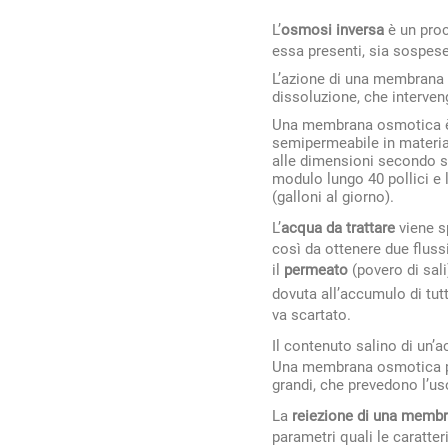
L’
osmosi inversa
è un pro
essa presenti, sia sospese
L’azione di una membrana 
dissoluzione, che interven
Una membrana osmotica è co
semipermeabile in materia
alle dimensioni secondo s
modulo lungo 40 pollici e 
(galloni al giorno).
L’
acqua da trattare
viene 
così da ottenere due fluss
il
permeato
(povero di sali
dovuta all’accumulo di tut
va scartato.
Il contenuto salino di un’
Una membrana osmotica pro
grandi, che prevedono l’us
La
reiezione di una memb
parametri quali le caratter