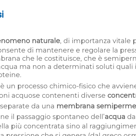
i
enomeno naturale
, di importanza vitale 
consente di mantenere e regolare la pres
brana che le costituisce, che è semiper
cqua ma non a determinati soluti quali i sa
oteine.
 è un processo chimico-fisico che avvien
ioni acquose contenenti diverse
concentr
separate da una
membrana semipermea
ene il passaggio spontaneo dell’
acqua
dal
ella più concentrata sino al raggiungime
La pressione che si genera (dal greco os