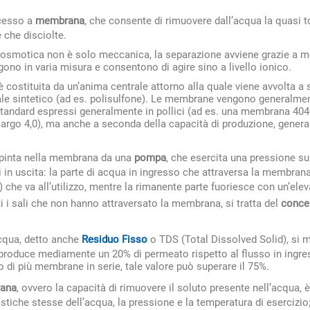
cesso a
membrana
, che consente di rimuovere dall’acqua la quasi to
 che disciolte.
osmotica non è solo meccanica, la separazione avviene grazie a m
gono in varia misura e consentono di agire sino a livello ionico.
stituita da un’anima centrale attorno alla quale viene avvolta a s
le sintetico (ad es. polisulfone). Le membrane vengono generalment
tandard espressi generalmente in pollici (ad es. una membrana 404
largo 4,0), ma anche a seconda della capacità di produzione, gener
spinta nella membrana da una
pompa
, che esercita una pressione su
i in uscita: la parte di acqua in ingresso che attraversa la membran
) che va all’utilizzo, mentre la rimanente parte fuoriesce con un’ele
ti i sali che non hanno attraversato la membrana, si tratta del
conce
acqua, detto anche
Residuo Fisso
o TDS (Total Dissolved Solid), si 
duce mediamente un 20% di permeato rispetto al flusso in ingress
o di più membrane in serie, tale valore può superare il 75%.
rana
, ovvero la capacità di rimuovere il soluto presente nell’acqua, è
istiche stesse dell’acqua, la pressione e la temperatura di esercizio; 