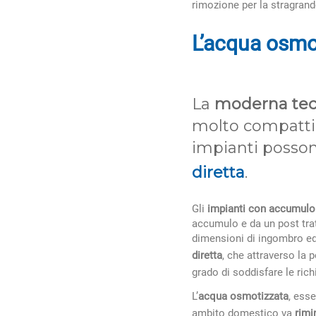
rimozione per la stragrand
L’acqua osmo
La
moderna tec
molto compatti, 
impianti posson
diretta
.
Gli
impianti con accumulo
accumulo e da un post tratt
dimensioni di ingombro ed 
diretta
, che attraverso la 
grado di soddisfare le ric
L’
acqua osmotizzata
, ess
ambito domestico va
rimi