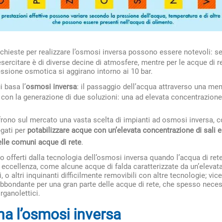
ichieste per realizzare l’osmosi inversa possono essere notevoli: se 
sercitare è di diverse decine di atmosfere, mentre per le acque di 
ressione osmotica si aggirano intorno ai 10 bar.
i basa l’
osmosi inversa
: il passaggio dell’acqua attraverso una m
 con la generazione di due soluzioni: una ad elevata concentrazione 
ono sul mercato una vasta scelta di impianti ad osmosi inversa, co
gati per
potabilizzare acque con un’elevata concentrazione di sali e
elle comuni acque di rete
.
o offerti dalla tecnologia dell’osmosi inversa quando l’acqua di rete
 eccellenza, come alcune acque di falda caratterizzate da un’elevata
i, o altri inquinanti difficilmente removibili con altre tecnologie; v
bbondante per una gran parte delle acque di rete, che spesso neces
rganolettici.
a l’osmosi inversa